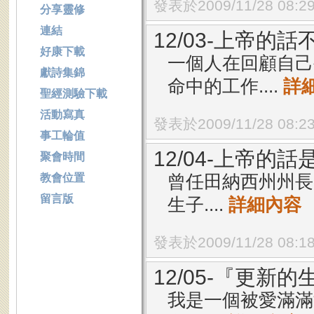
發表於2009/11/28 08:2
分享靈修
連結
12/03-上帝的話
好康下載
一個人在回顧自己
獻詩集錦
命中的工作....
詳
聖經測驗下載
活動寫真
發表於2009/11/28 08:2
事工輪值
12/04-上帝的話
聚會時間
曾任田納西州州長的
教會位置
留言版
生子....
詳細內容
發表於2009/11/28 08:1
12/05-『更新
我是一個被愛滿滿