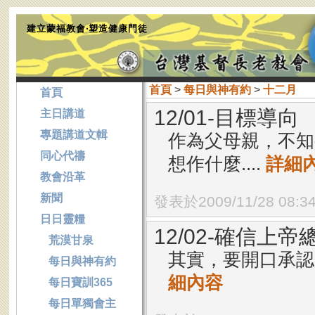
建立蒙福教會‧塑造健康門徒
首頁
>
每日與神有約
>
十二月
首頁
12/01-目標導向
主日講道
專題講道文輯
作為父母親，不知
同心代禱
想作什麼....
詳細
教會沿革
新聞
發表於2009/11/28 08:3
日日靈糧
12/02-確信上
荒漠甘泉
其實，要開口承認
每日與神有約
細內容
每日寶訓365
每日單獨會主