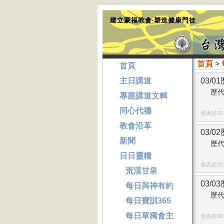
建立蒙福教會‧塑造健康門徒
首頁
>
首頁
主日講道
03/
歷代
專題講道文輯
同心代禱
發表於2014
教會沿革
03/
新聞
歷代
日日靈糧
發表於2014
荒漠甘泉
03/0
每日與神有約
歷代
每日寶訓365
每日單獨會主
發表於2014