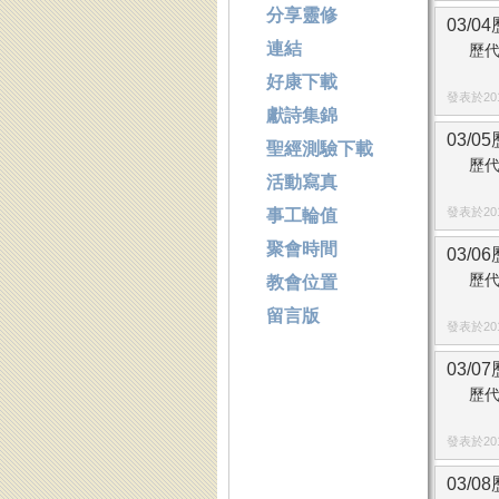
分享靈修
03/
連結
歷代
好康下載
發表於2014
獻詩集錦
03/
聖經測驗下載
歷代
活動寫真
發表於2014
事工輪值
聚會時間
03/0
歷代
教會位置
留言版
發表於2014
03/0
歷代
發表於2014
03/0