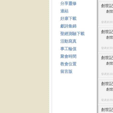
分享靈修
創世記
連結
創世
好康下載
發表於2018
獻詩集錦
創世記
聖經測驗下載
創世
活動寫真
發表於2014
事工輪值
聚會時間
創世記
創世
教會位置
留言版
發表於2014
創世記
創世
發表於2023
創世記