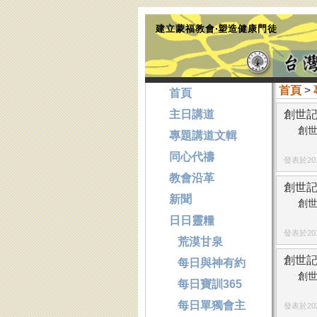
建立蒙福教會‧塑造健康門徒
首頁
>
首頁
主日講道
創世記
創世
專題講道文輯
同心代禱
發表於2017
教會沿革
創世記
新聞
創世
日日靈糧
發表於2013
荒漠甘泉
創世記
每日與神有約
創世
每日寶訓365
每日單獨會主
發表於2023