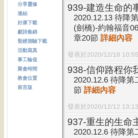
分享靈修
939-建造生命的
連結
2020.12.13
好康下載
(劍橋)-約翰福音0
獻詩集錦
章20節
詳細內容
聖經測驗下載
活動寫真
發表於2020/12/18 10:5
事工輪值
938-信仰路程你
聚會時間
2020.12.6 待
教會位置
留言版
節
詳細內容
發表於2020/12/12 13:1
937-重生的生命
2020.12.6 待