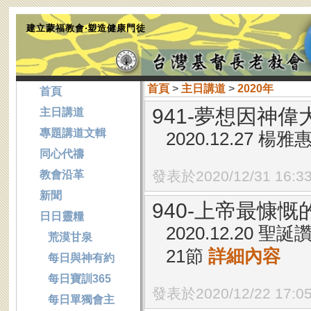
建立蒙福教會‧塑造健康門徒
首頁
>
主日講道
>
2020年
首頁
941-夢想因神偉
主日講道
專題講道文輯
2020.12.27 
同心代禱
發表於2020/12/31 16:3
教會沿革
新聞
940-上帝最慷
日日靈糧
2020.12.20 
荒漠甘泉
21節
詳細內容
每日與神有約
每日寶訓365
發表於2020/12/22 17:0
每日單獨會主