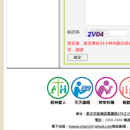
驗證碼
留言後，留言將於24小時內顯示
言，謝謝
會址：
新北市板橋區重慶路276之1
電話：
2958-4988
傳
電子信箱：
hopoo.church@gmail.com
郵政劃撥：