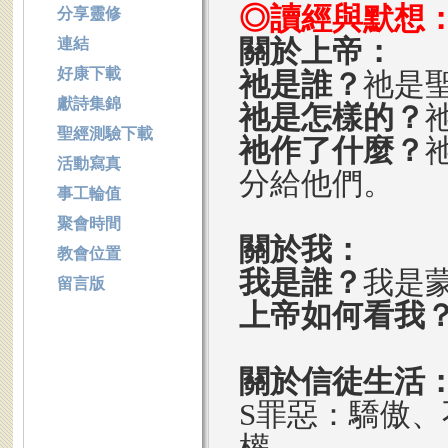
◎讀經與默想
分享靈修
關於上帝：
連結
好康下載
祂是誰？
祂是
獻詩集錦
祂是怎樣的？
聖經測驗下載
祂作了什麼？
活動寫真
分給他們。
事工輪值
聚會時間
關於我：
教會位置
我是誰？
我是
留言版
上帝如何看我
關於信徒生活
S罪惡：驕傲
權。