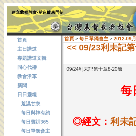
建立蒙福教會‧塑造健康門徒
首頁
>
每日單獨會主
>
2012-09
首頁
<< 09/23利未記
主日講道
專題講道文輯
同心代禱
09/24利未記第十章8-20節
教會沿革
新聞
每
日日靈糧
荒漠甘泉
每日與神有約
◎經文：
利未記
每日寶訓365
每日單獨會主