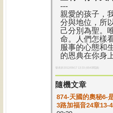
---
親愛的孩子，
分與地位，所
己分別為聖。
命。人們怎樣
服事的心態和
的恩典在你身
發表於
2012/09/17 13:33
(
6543
閱讀)
隨機文章
874-天國的奧秘6
3路加福音24章13