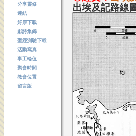
分享靈修
出埃及記路線
連結
好康下載
獻詩集錦
聖經測驗下載
活動寫真
事工輪值
聚會時間
教會位置
留言版