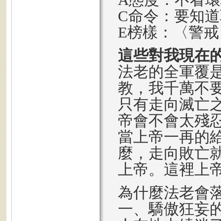
C命令：要知
E榜樣：〈警
這些對我現在
法老的全軍覆
教，我千萬不
只有走向滅亡
帝會不會太殘
當上帝一再的
麼，走向敗亡
上帝。這裡上
為什麼法老會
一、驕傲狂妄