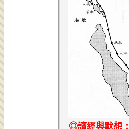
◎讀經與默想