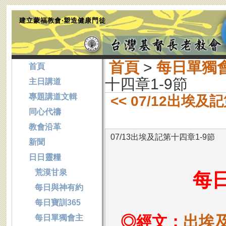
建立蒙福教會‧塑造健康門徒
首頁
>
每日單獨
首頁
十四章1-9節
主日講道
專題講道文輯
<< 07/12出埃及
同心代禱
教會沿革
07/13出埃及記第十四章1-9節
新聞
日日靈糧
荒漠甘泉
每
每日與神有約
每日寶訓365
◎經文：
出埃及
每日單獨會主