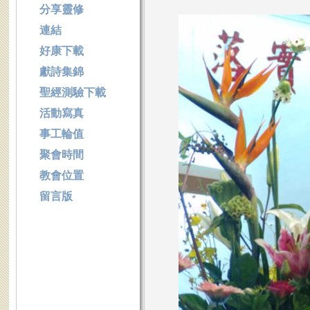
分享靈修
連結
好康下載
獻詩集錦
聖經測驗下載
活動寫真
事工輪值
聚會時間
教會位置
留言版