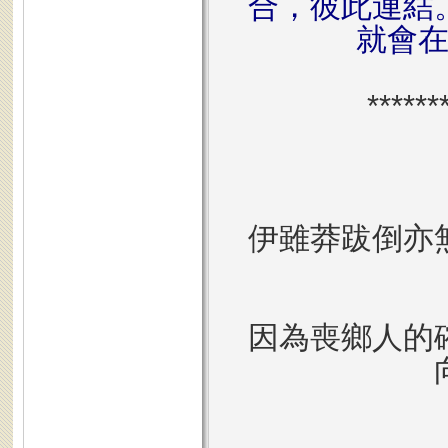
合，彼此連結
就會
******
伊雖莽跋倒亦
因為喪鄉人的