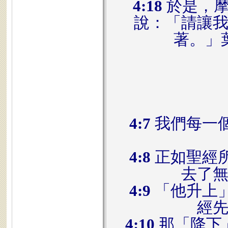
4:18
於是，摩
說：「請讓
著。」
4:7
我們每一
4:8
正如聖經
去了
4:9
「他升上
經
4:10
那「降下