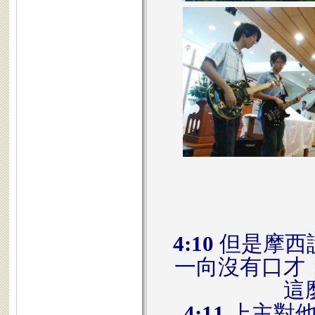
4:10
但是摩西
一向沒有口才
這
4:11
上主對他