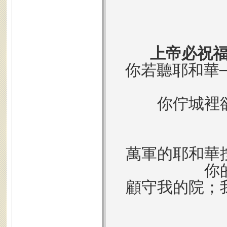
上帝必祝
你若聽耶和華─
你佇城裡
萬軍的耶和華
你
顧守我的院；