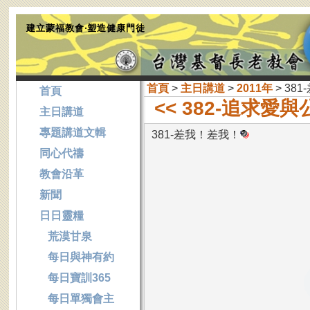
建立蒙福教會‧塑造健康門徒
首頁
>
主日講道
>
2011年
> 38
首頁
<< 382-追求愛
主日講道
專題講道文輯
381-差我！差我！
同心代禱
教會沿革
新聞
日日靈糧
荒漠甘泉
每日與神有約
每日寶訓365
每日單獨會主