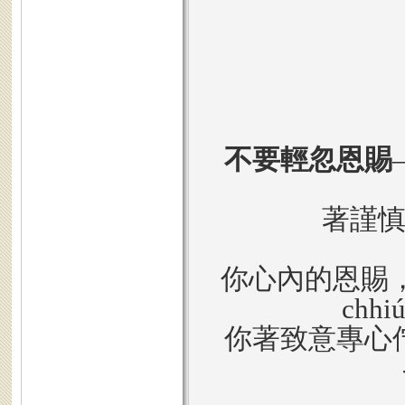
不要輕忽恩賜
著謹
你心內的恩賜，對
ch
你著致意專心