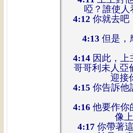
啞？誰使人
4:12
你就去吧
4:13
但是，
4:14
因此，上
哥哥利未人亞
迎接
4:15
你告訴他
4:16
他要作你
像
4:17
你帶著這