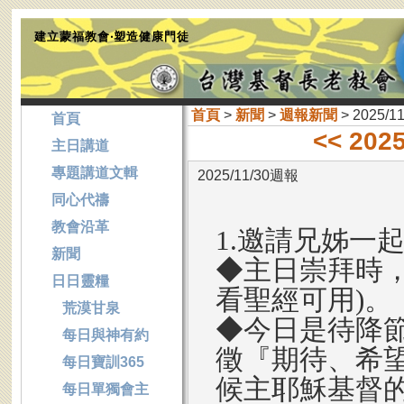
建立蒙福教會‧塑造健康門徒
首頁
>
新聞
>
週報新聞
> 2025/1
首頁
<< 202
主日講道
專題講道文輯
2025/11/30週報
同心代禱
教會沿革
1.邀請兄姊一
新聞
◆主日崇拜時
日日靈糧
看聖經可用)。
荒漠甘泉
◆今日是待降
每日與神有約
徵『期待、希
每日寶訓365
候主耶穌基督
每日單獨會主