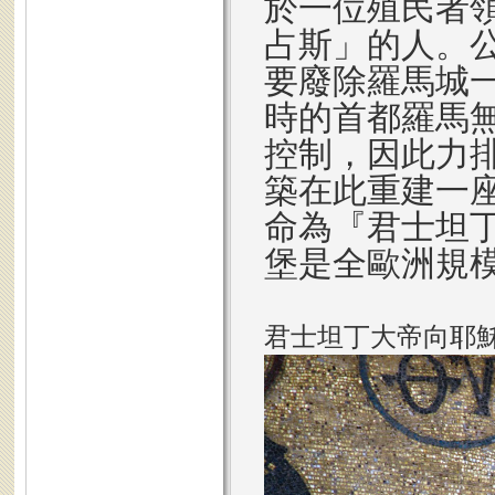
於一位殖民者
占斯」的人。公
要廢除羅馬城
時的首都羅馬
控制，因此力
築在此重建一
命為『君士坦丁
堡是全歐洲規
君士坦丁大帝向耶