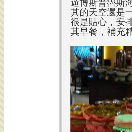
遊博斯普魯斯
其的天空還是
很是貼心，安
其早餐，補充