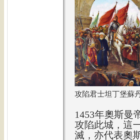
攻陷君士坦丁堡蘇
1453年奧斯
攻陷此城，這
滅，亦代表奧