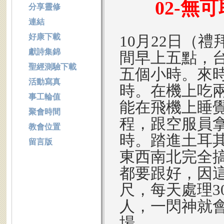
02-無
分享靈修
連結
好康下載
10月22日（
獻詩集錦
間早上五點，
聖經測驗下載
五個小時。來
活動寫真
時。在機上吃
事工輪值
能在飛機上睡
聚會時間
程，跟空服員
教會位置
時。踏進土耳
留言版
東西南北完全
都要跟好，因這
尺，每天處理3
人，一閃神就
場。