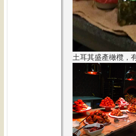
土耳其盛產橄欖，