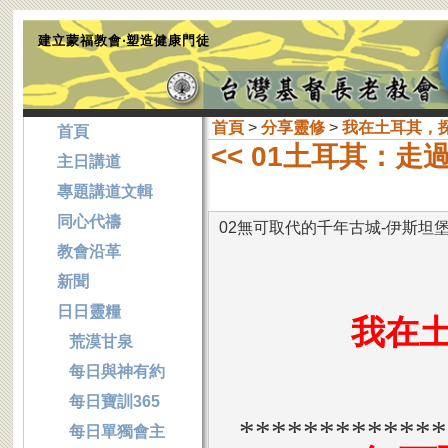
建立蒙福教會‧塑造健康門徒
首頁
>
分享靈修
>
我在土耳其，
首頁
<< 01土耳其：
主日講道
專題講道文輯
同心代禱
02無可取代的千年古城-伊斯坦
教會沿革
新聞
日日靈糧
我在
荒漠甘泉
每日與神有約
每日寶訓365
*************
每日單獨會主