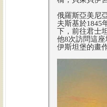
俄羅斯亞美尼亞
夫斯基於184
下，前往君士坦
他8次訪問這
伊斯坦堡的畫