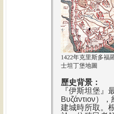
1422年克里斯多
士坦丁堡地圖
歷史背景：
『伊斯坦堡』
Βυζάντιον
），
建城時所取。