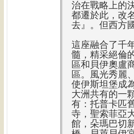
治在戰略上的
都遷於此，改
去』。但西方
這座融合了千
髓，精采絕倫
區和貝伊奧盧
區。風光秀麗
使伊斯坦堡成
大洲共有的一
有：托普卡匹
寺，聖索菲亞
館，朵瑪巴切
橋，貝萊貝伊