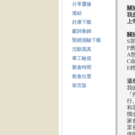
分享靈修
關
連結
我
上
好康下載
獻詩集錦
關
聖經測驗下載
S
P
活動寫真
A
事工輪值
C
聚會時間
E
教會位置
這
留言版
我
『
行
和
憫
家
眾
使