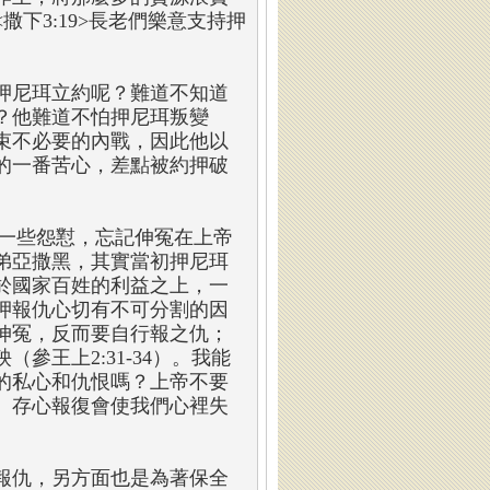
下3:19>長老們樂意支持押
押尼珥立約呢？難道不知道
？他難道不怕押尼珥叛變
束不必要的內戰，因此他以
的一番苦心，差點被約押破
藏著一些怨懟，忘記伸冤在上帝
弟亞撒黑，其實當初押尼珥
於國家百姓的利益之上，一
押報仇心切有不可分割的因
伸冤，反而要自行報之仇；
王上2:31-34）。我能
的私心和仇恨嗎？上帝不要
。存心報復會使我們心裡失
報仇，另方面也是為著保全