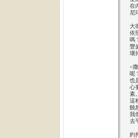
在
尼
大
依
嗎
豐
壞
<
呢
也
心
素
這
饒
我
去
約