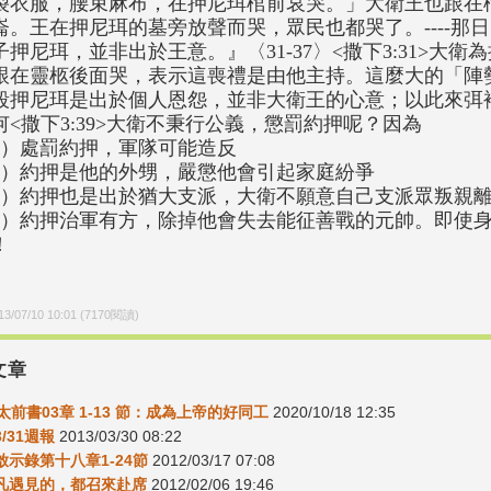
裂衣服，腰束麻布，在押尼珥棺前哀哭。」大衛王也跟在
崙。王在押尼珥的墓旁放聲而哭，眾民也都哭了。----那
子押尼珥，並非出於王意。』〈31-37〉<撒下3:31>大
跟在靈柩後面哭，表示這喪禮是由他主持。這麼大的「陣
殺押尼珥是出於個人恩怨，並非大衛王的心意；以此來弭
何<撒下3:39>大衛不秉行公義，懲罰約押呢？因為
1）處罰約押，軍隊可能造反
2）約押是他的外甥，嚴懲他會引起家庭紛爭
3）約押也是出於猶大支派，大衛不願意自己支派眾叛親
4）約押治軍有方，除掉他會失去能征善戰的元帥。即使
！
13/07/10 10:01
(
7170
閱讀)
文章
太前書03章 1-13 節：成為上帝的好同工
2020/10/18 12:35
3/31週報
2013/03/30 08:22
6啟示錄第十八章1-24節
2012/03/17 07:08
06凡遇見的，都召來赴席
2012/02/06 19:46