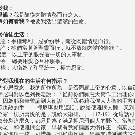
於我：
是誰？
我是隨從肉體情慾而行之人。
帝如何看我？
祂要我活出聖潔的生命。
於信徒生活：
罪惡：爭權奪利、忌妒紛爭，隨從肉體情慾而行。
應許：祢們當順著聖靈而行，就不放縱肉體的情欲了。
態度：以上帝的眼光看一切的人事物。
命令：總要用愛心互相服事。
榜樣：大衛為了和平統一，極力忍耐。
些對我現在的生活有何指示？
的心思意念，我的所作所為，是否罔顧上帝的心意，以自
押尼珥對以色列長老說：「從前你們願意大衛作王治理你
。因為耶和華曾論到大衛說：「我必藉我僕人大衛的手救
眾仇敵的手。」 押尼珥也用這話，說給便雅憫人聽，又
全家一切所喜悅的是，說給大衛聽。』〈17-19〉從這話
會分裂這麼久，都只是為了滿足押尼珥個人的野心。當初
長老，和便雅憫全家，早就有意願擁護大衛作王，捐棄支
國家恢復一統，可惜押尼珥從中作梗，硬要支持伊施波設