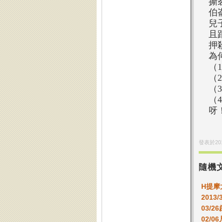
撕
伯
兒
且
押
為
（
（
（
（
呀
發表於
20
隨機
H提摩
2013/
03/2
02/