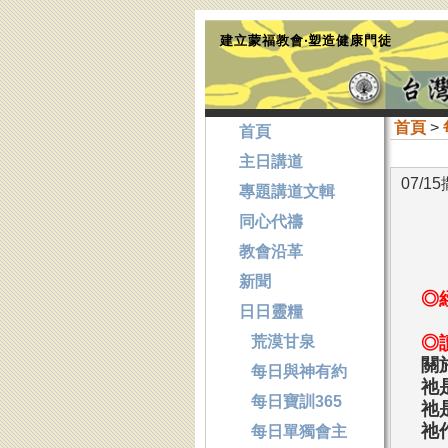
建立蒙福教會‧塑造健康門徒
首頁
>
首頁
主日講道
07/1
專題講道文輯
同心代禱
教會沿革
新聞
◎
日日靈糧
荒漠甘泉
◎
關
每日與神有約
祂
每日寶訓365
祂
祂
每日單獨會主