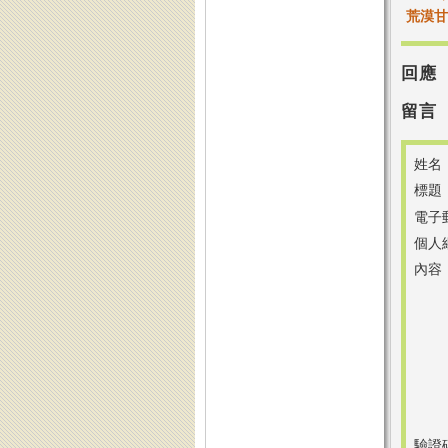
荒漠甘泉
回應
留言
姓名
標題
電子
個人
內容
驗證