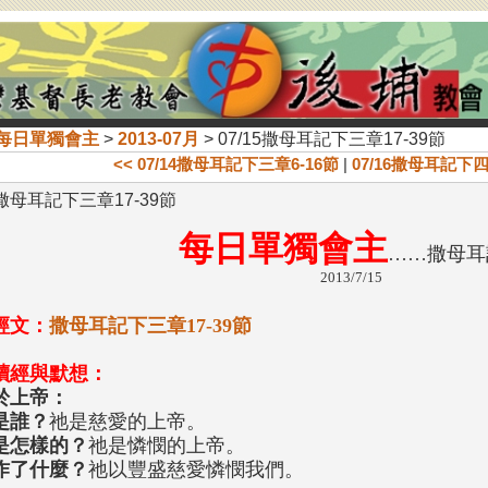
每日單獨會主
>
2013-07月
> 07/15撒母耳記下三章17-39節
<< 07/14撒母耳記下三章6-16節
|
07/16撒母耳記下四章
5撒母耳記下三章17-39節
每日單獨會主
……撒母耳
2013/7/15
經文：
撒母耳記下三章17-39節
讀經與默想：
於上帝：
是誰？
祂是慈愛的上帝。
是怎樣的？
祂是憐憫的上帝。
作了什麼？
祂以豐盛慈愛憐憫我們。