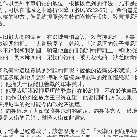
己作以色列軍事領袖的地位。根據以色列的律法，凡不是
的，可以在逃城之中應得保障（參民35:22-25）。希伯崙
人權的地方，但是約押竟然在希伯崙施行報復、殺害押尼
法。
押罔顧大衛的命令，在逃城希伯崙設計殺害押尼珥，這事讓<
致詛咒約押。『大衛聽見了，就說：「流尼珥的兒子押尼
永不歸我和我的國。願流他血的罪歸到約押頭上，和他父
症的，長大麻瘋的，架拐而行的，被刀殺死的，缺乏飲食的。
衛為何會這麼嚴厲的咒詛約押呢？說他的後裔必不潔淨、
何這樣嚴厲地咒詛約押呢？這樣為押尼珥的死而惱怒呢？
1）他痛失一位能征善戰的軍事英才。
2）他要表明謀殺押尼珥的罪責任在於約押，不在於他自
3）他作以色列全族之王已經在望，他要招降北方眾支派
在押尼珥的死可能令內戰死灰復燃。
4）約押破壞了大衛保護押尼珥的約定。約押謀害人，破
竟是大衛的元帥，難怪大衛如此震怒！
而，憾事已經造成了，該怎麼挽回呢？『大衛吩咐約押和