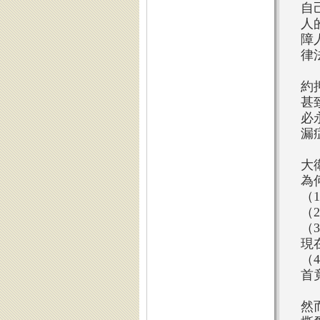
自
人
障
律
約
甚
必
漏
大
為
（
（
（
現
（
首
然