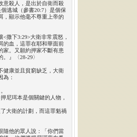
故意殺人，是出於自衛而殺
是個逃城（參書20:7）是個保
珥，顯示他毫不尊重上帝的
撒下3:29>大衛非常震怒，
珥的血，這罪在耶和華面前
的家。又願約押家不斷有患
』〈28-29〉
不健康並且貧窮缺乏，大衛
因為：
己。
，押尼珥本是個關鍵的人物，
壞了大衛的計劃，而這罪魁禍
跟隨他的眾人說：「你們當