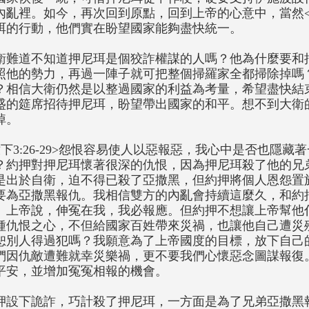
內亂裡。如今，再次回到原點，回到上帝的心意中，當然<撒
珥的行動，他們實在盼望國家能夠盡快統一。
衛難道不知道押尼珥是個狡詐權謀的人嗎？他為什麼要和
照他的勢力，再過一陣子就可把整個掃羅家全都掃除掉嗎
？相信大衛仍然是以整過國家的利益為考量，希望盡快結
盛的筵席招待押尼珥，盼望帶出國家的和平。想不到大衛
掉。
撒下3:26-29>怨恨容易使人以惡報惡，我心中是否也隱
？約押對押尼珥懷著很深的仇恨，因為押尼珥殺了他的兄
是出於自衛，迫不得已殺了亞撒黑，但約押將個人恩怨置
要為亞撒黑報仇。我相信雙方的內亂會持續這麼久，和約
。上帝說，伸冤在我，我必報應。但約押不想讓上帝幫他
種仇恨之心，不但給國家百姓帶來災禍，也讓他自己遭災殃（參
恕別人得過犯嗎？我願意為了上帝國度的目標，放下自己
們因仇敵遭難就幸災樂禍，更不要我們心懷惡念圖謀報復
平安，並增加冤冤相報的機會。
押設下詭詐，巧計殺了押尼珥，一方面是為了兄弟亞撒黑