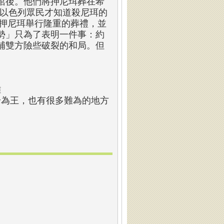
棺後。他們將押尼珥葬在希
日以色列眾民才知道殺尼珥的
衛為押尼珥舉行隆重的葬禮，並
勢」只為了表明一件事：約
補雙方險些破裂的和局。但
離
身為王，也有很多難為的地方