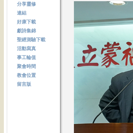
分享靈修
連結
好康下載
獻詩集錦
聖經測驗下載
活動寫真
事工輪值
聚會時間
教會位置
留言版