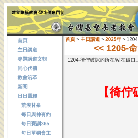
建立蒙福教會‧塑造健康門徒
首頁
>
主日講道
>
2025年
> 12
首頁
<< 1205-
主日講道
專題講道文輯
1204-徛佇破隙的所在/站在破口
同心代禱
教會沿革
新聞
【徛佇
日日靈糧
荒漠甘泉
每日與神有約
每日寶訓365
每日單獨會主