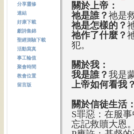
關於上帝：
分享靈修
祂是誰？
祂是
連結
好康下載
祂是怎樣的？
獻詩集錦
祂作了什麼？
聖經測驗下載
犯。
活動寫真
事工輪值
關於我：
聚會時間
我是誰？
我是
教會位置
上帝如何看我
留言版
關於信徒生活
S罪惡：在服
忘記救贖大恩
P應許：基督