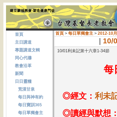
建立蒙福教會‧塑造健康門徒
首頁
>
每日單獨會主
>
2012-10
首頁
|
10
主日講道
專題講道文輯
10/01利未記第十六章1-34節
同心代禱
教會沿革
每
新聞
日日靈糧
荒漠甘泉
◎經文：
利未記
每日與神有約
每日寶訓365
◎讀經與默想
每日單獨會主