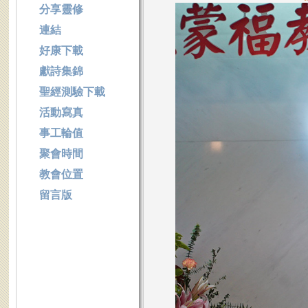
分享靈修
連結
好康下載
獻詩集錦
聖經測驗下載
活動寫真
事工輪值
聚會時間
教會位置
留言版