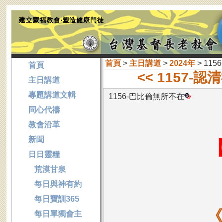
建立蒙福教會‧塑造健康門徒
首頁
>
主日講道
>
2024年
> 11
首頁
<< 1157-
主日講道
專題講道文輯
1156-巴比倫無所不在
同心代禱
教會沿革
新聞
日日靈糧
荒漠甘泉
每日與神有約
每日寶訓365
每日單獨會主