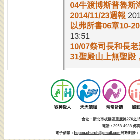
04牛渡博斯普魯斯
2014/11/23週報
201
以弗所書06章10-
13:51
10/07祭司長和長
31聖殿山上無聖殿
會址：
新北市板橋區重慶路276之1
電話：
2958-4988
傳
電子信箱：
hopoo.church@gmail.com
郵政劃撥：