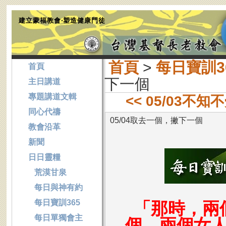
建立蒙福教會‧塑造健康門徒
首頁
>
每日寶訓3
首頁
下一個
主日講道
專題講道文輯
<< 05/03不
同心代禱
05/04取去一個，撇下一個
教會沿革
新聞
日日靈糧
荒漠甘泉
每日與神有約
每日寶訓365
「那時，兩
每日單獨會主
個。兩個女