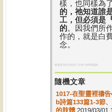
樣，也同樣為
的，祂知道誰
工，但必須是
的
。因我們所
作的，就是白
念。
發表於
2012/05/01 13:58
(
4955
閱讀)
隨機文章
1017-在聖靈裡禱告
b詩篇133篇1-3
的肢體
2019/03/01 