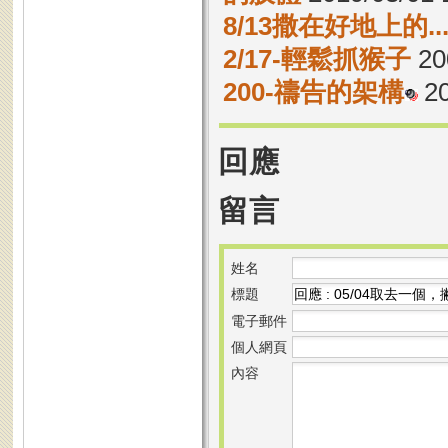
8/13撒在好地上的.
2/17-輕鬆抓猴子
20
200-禱告的架構
20
回應
留言
姓名
標題
電子郵件
個人網頁
內容