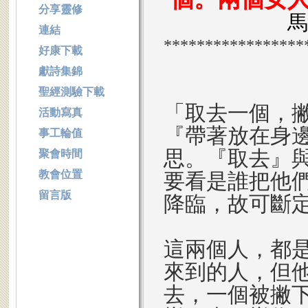
分享靈修
馬
連結
*****************
好康下載
獻詩集錦
聖經測驗下載
「取去一個，
活動寫真
『帶著放在身
事工輪值
思。『取去』
聚會時間
教會位置
要看是誰把他
留言版
降臨，故可斷
這兩個人，都
來到的人，但
去，一個被撇