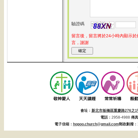
驗證碼
留言後，留言將於24小時內顯示
言，謝謝
會址：
新北市板橋區重慶路276之1
電話：
2958-4988
傳
電子信箱：
hopoo.church@gmail.com
郵政劃撥：