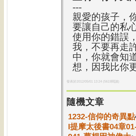
---
親愛的孩子，
要讓自己的私
使用你的錯誤
我，不要再走
中，你就會知
想，因我比你
發表於
2012/05/01 13:24
(
5619
閱讀)
隨機文章
1232-信仰的奇異點
I提摩太後書04章0