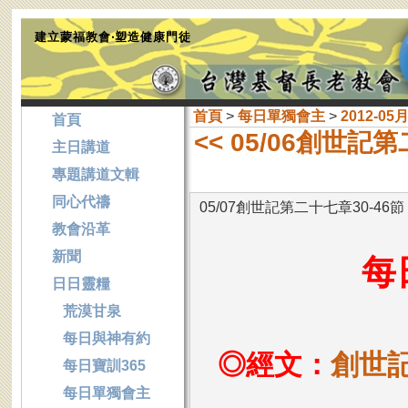
建立蒙福教會‧塑造健康門徒
首頁
>
每日單獨會主
>
2012-05
首頁
<< 05/06創世記
主日講道
專題講道文輯
同心代禱
05/07創世記第二十七章30-46節
教會沿革
新聞
每
日日靈糧
荒漠甘泉
每日與神有約
◎經文：
創世記
每日寶訓365
每日單獨會主