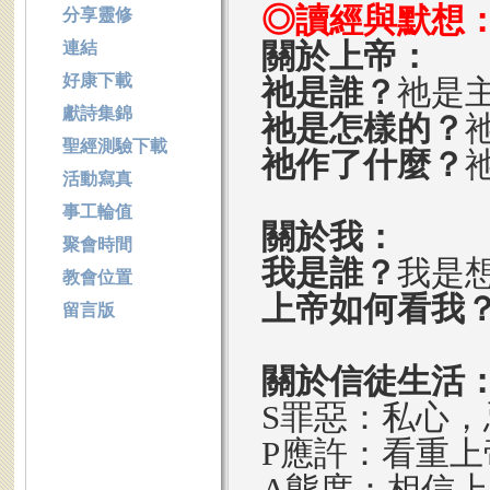
◎讀經與默想
分享靈修
關於上帝：
連結
好康下載
祂是誰？
祂是
獻詩集錦
祂是怎樣的？
聖經測驗下載
祂作了什麼？
活動寫真
事工輪值
關於我：
聚會時間
我是誰？
我是
教會位置
上帝如何看我
留言版
關於信徒生活
S罪惡：私心，
P應許：看重
A態度：相信