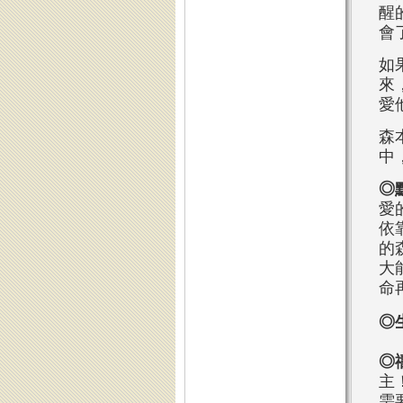
醒
會
如
來
愛
森
中
◎
愛
依
的
大
命
◎
◎
主
需