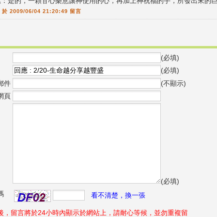
潔：是的，一顆甘心樂意讓神使用的心，再加上神祝福的手，所發出來的
師
於 2009/06/04 21:20:49 留言
(必填)
(必填)
郵件
(不顯示)
網頁
(必填)
碼
看不清楚，換一張
後，留言將於24小時內顯示於網站上，請耐心等候，並勿重複留