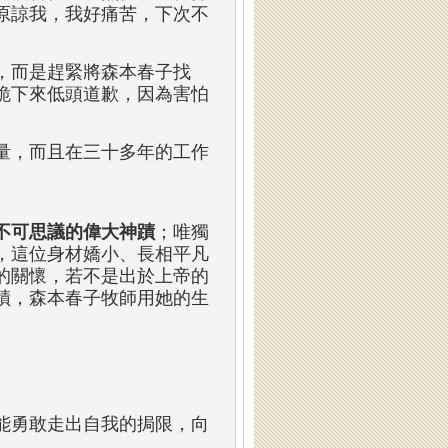
原諒我，我好痛苦，下次不
，而是趕緊將森本春子找
跪下來低頭道歉，因為害怕
量，而且在三十多年的工作
不可思議的偉大神蹟
；唯獨
，這位身材嬌小、長相平凡
的關懷，若不是出於上帝的
蹟，森本春子牧師用她的生
能勇敢走出自我的挶限，向