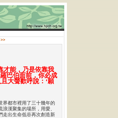
>>
靠才能，乃是依靠我
所羅巴伯面前，你必成
且大聲歡呼說：‘願
世界都市裡用了三十幾年的
流浪漢聚集的場所，用愛、
們走出生命低谷再次創造新