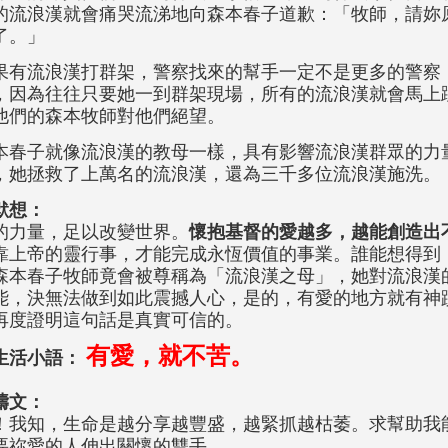
的流浪漢就會痛哭流涕地向森本春子道歉：「牧師，請妳
了。」
果有流浪漢打群架，警察找來的幫手一定不是更多的警察
，因為往往只要她一到群架現場，所有的流浪漢就會馬上
他們的森本牧師對他們絕望。
本春子就像流浪漢的教母一樣，具有影響流浪漢群眾的力
，她拯救了上萬名的流浪漢，還為三千多位流浪漢施洗。
默想：
的力量，足以改變世界。
懷抱基督的愛越多，越能創造出
靠上帝的靈行事，才能完成永恆價值的事業。誰能想得到
森本春子牧師竟會被尊稱為「流浪漢之母」，她對流浪漢
能，決無法做到如此震撼人心，是的，有愛的地方就有神
再度證明這句話是真實可信的。
有愛，就不苦。
生活小語：
禱文：
！我知，生命是越分享越豐盛，越緊抓越枯萎。求幫助我
要祢愛的人伸出關懷的雙手。