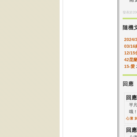
發表於
20
隨機
2024/
03/1
12/
42昆
15-愛
2
回應
回應
平
哦
心潔
於
回應