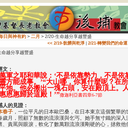
每日與神有約
>
二月
> 2/20-生命越分享越豐盛
<< 2/19-骯髒與乾淨
|
2/21-轉變我們的命運 
0-生命越分享越豐盛
經文：
萬軍之耶和華說：‘不是依靠勢力，不是依
靈方能成事。’“大山哪，你算什麼呢？在
平地。他必搬出一塊石頭，安在殿頂上。人
惠恩惠歸於這殿！’”
撒迦利亞書四章6-7節
感人的見證：
本春子
，一位平凡的日本歐巴桑，在日本東京這個繁華的
春歲月，照顧了無數的流浪漢與乞丐。她手無寸鐵的深入
懷、責罵與眼淚，軟化了數萬顆流浪漢剛硬的心，拯救他