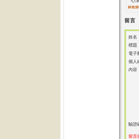
心
林牧
留言
姓名
標題
電子
個人
內容
驗證
留言