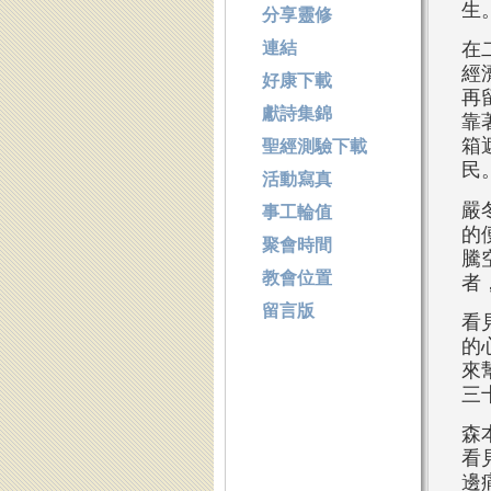
生
分享靈修
連結
在
經
好康下載
再
獻詩集錦
靠
箱
聖經測驗下載
民
活動寫真
嚴
事工輪值
的
聚會時間
騰
教會位置
者
留言版
看
的
來
三
森
看
邊