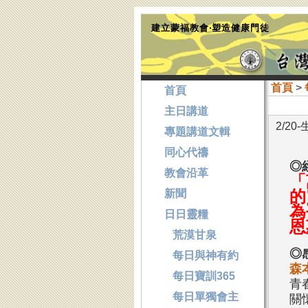
建立蒙福教會‧塑造健康門徒
首頁
>
首頁
主日講道
2/2
專題講道文輯
同心代禱
◎
教會沿革
「
新聞
的
為
日日靈糧
恩
荒漠甘泉
◎
每日與神有約
森
每日寶訓365
青
每日單獨會主
關