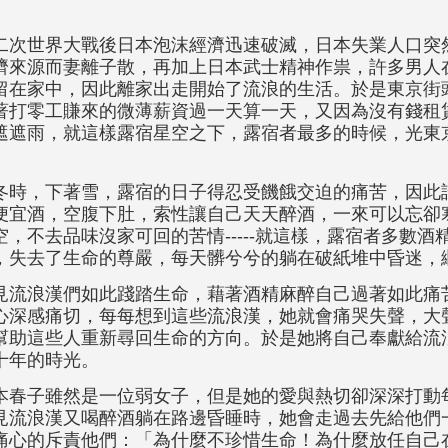
。
二次世界大戰後日本泡沫經濟迅速破滅，日本失業人口突
濟來源而妻離子散，再加上日本武士精神作祟，許多男人
留在家中，因此離家出走開始了流浪的生活。於是東京街
著打零工賺來的微薄薪資過一天算一天，又因為沒有錢租
遮遮雨，就這樣露宿星空之下，露宿者最多的時候，光東
。
冬時，下著雪，露宿的日子得忍受饑餓交迫的痛苦，因此
便宜酒，空腹下肚，索性讓自己天天醉酒，一來可以忘卻
空，不去品味沒家可回的苦情-----就這樣，露宿者多數
，失去了生命的尊嚴，每天髒兮兮的躺在破紙堆中昏迷，
見流浪漢們如此踐踏生命，藉著酒精麻醉自己過著如此痛
心深感痛切，每每想到這些流浪漢，她就會痛哭失聲，大
幫助這些人重新尋回生命的方向。於是她將自己奉獻給流
十年的時光。
本春子雖然是一位弱女子，但是她的愛與熱切卻深深打動
見流浪漢又喝醉酒躺在路邊昏睡時，她會走過去先給他們
痛心的斥責他們：「為什麼不珍惜生命！為什麼放任自己