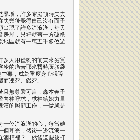
然暴增，許多家庭頓時失去
在失業後覺得自己沒有面子
頭出現了許多流浪漢，每天
賃房屋，只好就著一方破紙
京地區就有一萬五千多位遊
許多人用僅剩的前買來劣質
寒冷的痛苦耶來暫時讓腦袋
酒精中毒，成為重度身心殘障
繼而凍死、餓死。
苦且無尊嚴可言，森本春子
聲向神呼求，求神給她力量
浪漢的照顧工作，一做就是
每一位流浪漢的心，每當她
一個耳光，然後一邊流淚一
在酒精裡？」然後這些被打