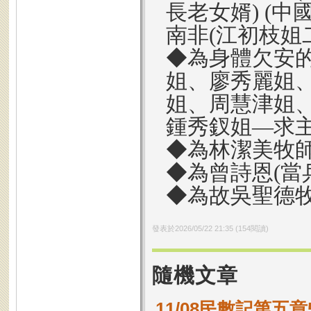
長老女婿) (中
南非(江初枝姐
◆為身體欠安
姐、廖秀麗姐
姐、周慧津姐
鍾秀釵姐—求
◆為林潔美牧
◆為曾詩恩(當
◆為故吳聖德
發表於
2026/05/22 21:35
(
154
閱讀)
隨機文章
11/08民數記第五章5