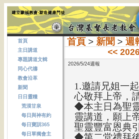
建立蒙福教會‧塑造健康門徒
首頁
>
新聞
>
週
首頁
<< 202
主日講道
專題講道文輯
2026/5/24週報
同心代禱
教會沿革
1.邀請兄姐一
新聞
心敬拜上帝，請
日日靈糧
◆本主日為聖
荒漠甘泉
靈講道，願上
每日與神有約
聖靈豐富恩典
每日寶訓365
每日單獨會主
◆第二堂禮拜後