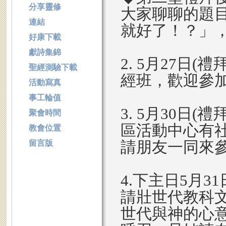
分享靈修
大家聊聊的題
連結
就好了！？」
好康下載
獻詩集錦
2. 5月27日
聖經測驗下載
經班，歡迎參
活動寫真
事工輪值
3. 5月30日(
聚會時間
區活動中心有
教會位置
請朋友一同來
留言版
4.下主日5月31
請壯世代教科
世代與神的心意