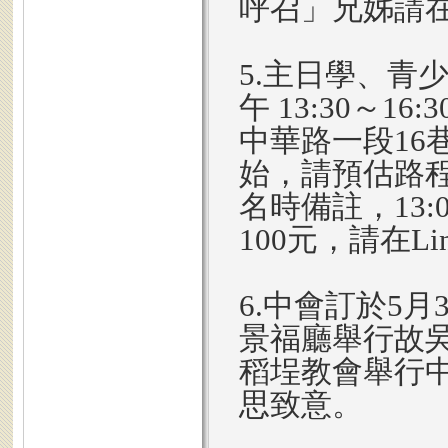
呼召」兄姊請在
5.主日學、青
午 13:30～
中華路一段16巷
始，請預估路
名時備註，13
100元，請在L
6.中會訂於5月
景福廳舉行故吳
稻埕教會舉行
思致意。