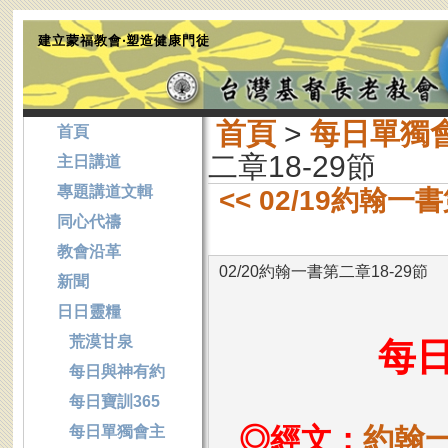
建立蒙福教會‧塑造健康門徒
首頁
>
每日單獨
首頁
二章18-29節
主日講道
專題講道文輯
<< 02/19約翰一
同心代禱
教會沿革
02/20約翰一書第二章18-29節
新聞
日日靈糧
荒漠甘泉
每
每日與神有約
每日寶訓365
◎經文：
約翰一
每日單獨會主