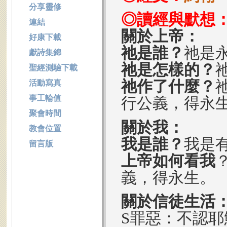
分享靈修
◎讀經與默想
連結
關於上帝：
好康下載
祂是誰？
祂是
獻詩集錦
祂是怎樣的？
聖經測驗下載
祂作了什麼？
活動寫真
事工輪值
行公義，得永
聚會時間
關於我：
教會位置
我是誰？
我是
留言版
上帝如何看我
義，得永生。
關於信徒生活
S罪惡：不認耶