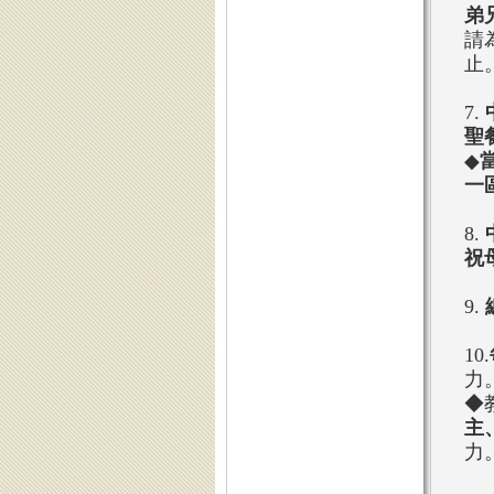
弟
請
止
7.
聖
◆
當
一
8.
祝
9.
10.
力
◆
主
力