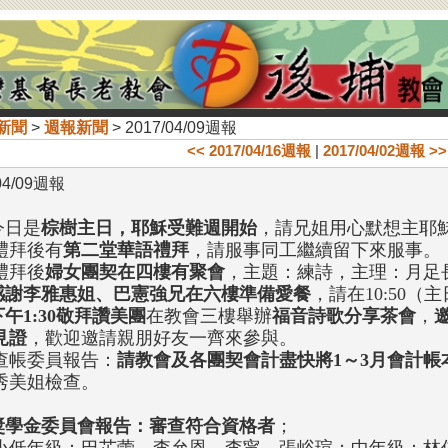
新聞
>
週報新聞
> 2017/04/09週報
<< 2017/04/16週報
|
2017/04/02週報 >>
04/09週報
今日是
棕樹主日，耶穌受難週開始
，請兄姐用心默想主耶
禮拜後有
第二堂華語禮拜
，請服事同工繼續留下來服事。
禮拜後
婦女團契在四樓有聚會
，主題：練詩，主理：月足
感謝李雅惠姐、巴憲強兄在六樓準備愛餐
，請在10:50
午1:30
敬拜讚美團
在教會三樓舉辦
福音詩歌分享茶會
，
見證
，歡迎邀請親朋好友一齊來參與。
查帳委員報告：
請教會及各團契會計盡快將1～3月會計帳
秀美姐檢查。
獎學金委員會報告：審查符合資格者
；