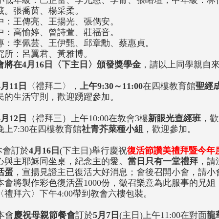
小低年級：巴芷蕾、李允恩、李甯、張峪瑄；中年級：林
葳。張喬茵、楊采柔。
中：王傳亮、王揚光、張儁安。
中：高愉婷、曾詩萱、莊福音。
專：李佩芸、王伊甄、邱章勳、蔡惠貞。
究所：呂翼君、黃雅博。
會將在4月16日〈下主日〉頒發獎學金
，請以上同學親自
4月11日
〈禮拜二〉，
上午9:30～11:00
在四樓教育館
聖經
民的生活守則，歡迎踴躍參加。
4月12日
（禮拜三）上午10:00在教會3樓
新眼光查經班
，歡
晚上7:30在四樓教育館
社青芥菜種小組
，歡迎參加。
.本會訂於
4月16日
(下主日)舉行慶祝
復活節讚美禮拜暨今年
心與主耶穌同坐桌，紀念主的愛。
當日只有一堂禮拜
，請
活蛋
，宣揚見證主已復活大好消息；會後召開小會，請小
本會將製作彩色復活蛋1000份，徵召樂意為此服事的兄姐，每
〈禮拜六〉下午4:00帶到教會六樓包裝。
 本會
慶祝母親節餐會
訂於
5月7日
(主日)上午11:00在對面
龍