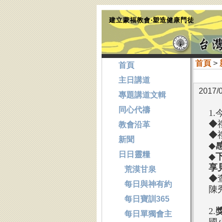
建立蒙福教會‧塑造健康門徒
首頁
>
首頁
主日講道
2017/
專題講道文輯
同心代禱
1.
◆
教會沿革
◆
新聞
◆
日日靈糧
◆
下
享
荒漠甘泉
◆
每日與神有約
陳
每日寶訓365
2.
每日單獨會主