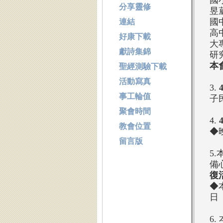
國
分享靈修
昱
國
連結
高
好康下載
大
獻詩集錦
研
本
聖經測驗下載
活動寫真
3.
事工輪值
子
聚會時間
4.
教會位置
◆
留言版
5
備
復
◆
日
6.