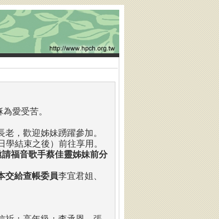
穌為愛受苦。
長老，歡迎姊妹踴躍參加。
（主日學結束之後）前往享用。
邀請福音歌手蔡佳靈姊妹前分
本交給查帳委員
李宜君姐、