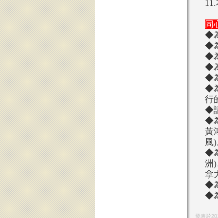
11
同
◆
◆
◆
◆
◆
◆
行
◆
◆
黃
風
◆
洲
拿
◆
◆
發表於
20