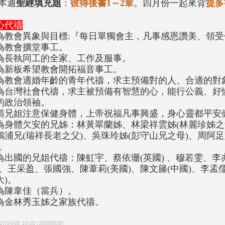
.本週
聖經填充題
：
彼得後書1～2章
。四月份一起來背
提多
心代禱
為教會異象與目標:『每日單獨會主，凡事感恩讚美、領
為教會擴堂事工。
為長執同工的全家、工作及服事。
為新板希望教會開拓福音事工。
為教會適婚年齡的青年代禱，求主預備對的人、合適的對
為台灣社會代禱，求主被預備有智慧的心，能行公義、好
的政治領袖。
請兄姐注意保健身體，上帝祝福凡事興盛，身心靈都平安
為身體欠安的兄姊：林黃翠蘭姊、林梁祥雲姊(林麗珍姊之
鴻浦兄(瑞祥長老之父)、吳珠玲姊(彭守山兄之母)、周阿
)。
為出國的兄姐代禱：陳虹宇、蔡依珊(英國) 、穆若雯、李
)、王采盈、張國強、陳葦莉(美國)、陳文籐(中國)、李孟儒
大)。
為陳韋佳（當兵）。
為金林秀玉姊之家族代禱。
17/04/08 16:05
(
3659
閱讀)