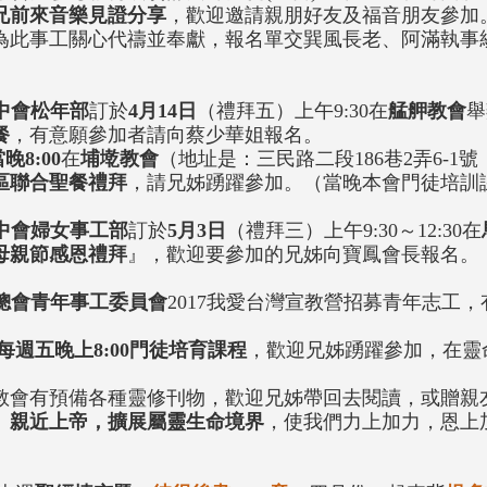
兄前來音樂見證分享
，歡迎邀請親朋好友及福音朋友參加。預
為此事工關心代禱並奉獻，報名單交巽風長老、阿滿執事統
。
中會松年部
訂於
4月14日
（禮拜五）上午9:30在
艋舺教會
舉
餐
，有意願參加者請向蔡少華姐報名。
晚8:0
0
在
埔墘教會
（地址是：三民路二段186巷2弄6-1號，
區聯合聖餐禮拜
，請兄姊踴躍參加。（當晚本會門徒培訓
中會婦女事工部
訂於
5月3日
（禮拜三）上午9:30～12:30在
母親節感恩禮拜
』，歡迎要參加的兄姊向寶鳳會長報名。
總會青年事工委員會
2017我愛台灣宣教營招募青年志工
每週五晚上8:00門徒培育課程
，歡迎兄姊踴躍參加，在靈
。
教會有預備各種靈修刊物，歡迎兄姊帶回去閱讀，或贈親
、親近上帝，擴展屬靈生命境界
，使我們力上加力，恩上
。