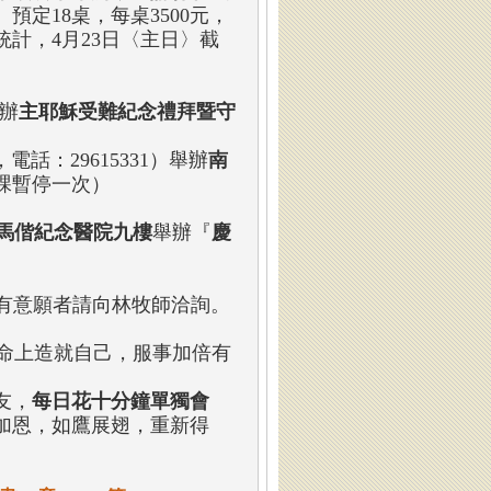
定18桌，每桌3500元，
計，4月23日〈主日〉截
辦
主耶穌受難紀念禮拜暨守
電話：29615331）舉辦
南
課暫停一次）
馬偕紀念醫院九樓
舉辦『
慶
，有意願者請向林牧師洽詢。
命上造就自己，服事加倍有
友，
每日花十分鐘單獨會
加恩，如鷹展翅，重新得