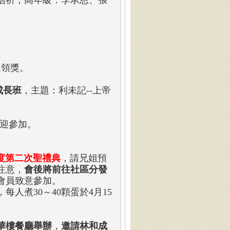
信祈；高年級：李承恩、張
來領獎。
成長班
，主題：利未記--上帝
迎參加。
度第二次聖禮典
，請兄姐預
注意，
會後將前往社區分發
會員致意參加。
人煮30～40顆蛋於4月15
華樓餐廳舉辦
，
邀請林和成