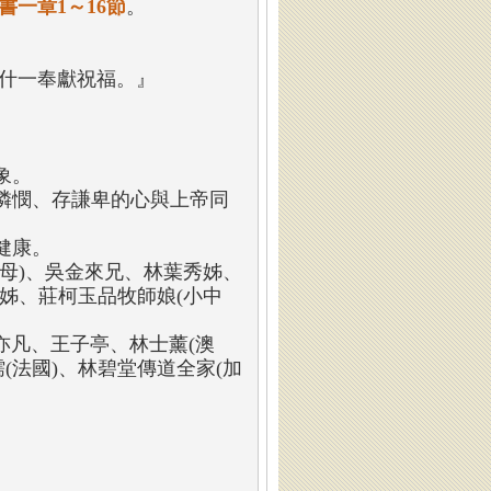
書一章1～16節
。
受什一奉獻祝福。』
象。
憐憫、存謙卑的心與上帝同
健康。
母)、吳金來兄、林葉秀姊、
足姊、莊柯玉品牧師娘(小中
亦凡、王子亭、林士薰(澳
(法國)、林碧堂傳道全家(加