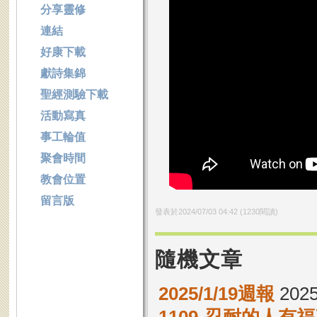
分享靈修
連結
好康下載
獻詩集錦
聖經測驗下載
活動寫真
事工輪值
聚會時間
教會位置
留言版
發表於
2024/07/03 04:42
(
1230
閱讀)
隨機文章
2025/1/19週報
2025