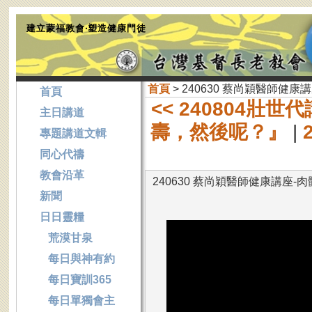
建立蒙福教會‧塑造健康門徒
首頁
> 240630 蔡尚穎醫師健
首頁
<< 240804
主日講道
壽，然後呢？』
|
專題講道文輯
同心代禱
教會沿革
240630 蔡尚穎醫師健康講座
新聞
日日靈糧
荒漠甘泉
每日與神有約
每日寶訓365
每日單獨會主