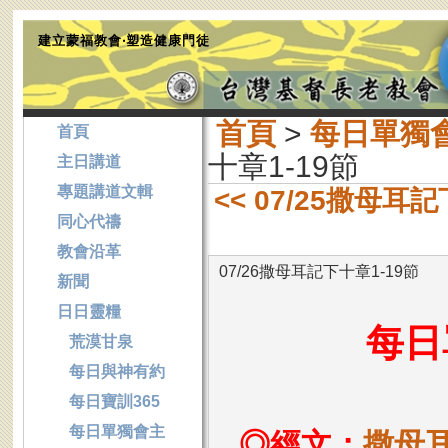
建立蒙福教會‧塑造健康門徒
首頁
>
每日單獨
首頁
十章1-19節
主日講道
專題講道文輯
<< 07/25撒母耳
同心代禱
教會沿革
07/26撒母耳記下十章1-19節
新聞
日日靈糧
每日
荒漠甘泉
每日與神有約
每日寶訓365
每日單獨會主
◎經文：
撒母耳