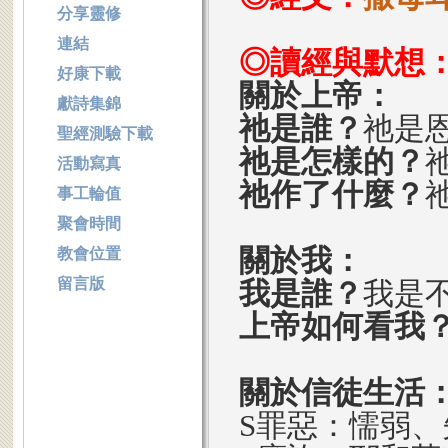
分享靈修
連結
◎讀經與默想
好康下載
關於上帝：
獻詩集錦
祂是誰？
祂是
聖經測驗下載
祂是怎樣的？
活動寫真
祂作了什麼？
事工輪值
聚會時間
關於我：
教會位置
留言版
我是誰？
我是
上帝如何看我
關於信徒生活
S罪惡：懦弱、