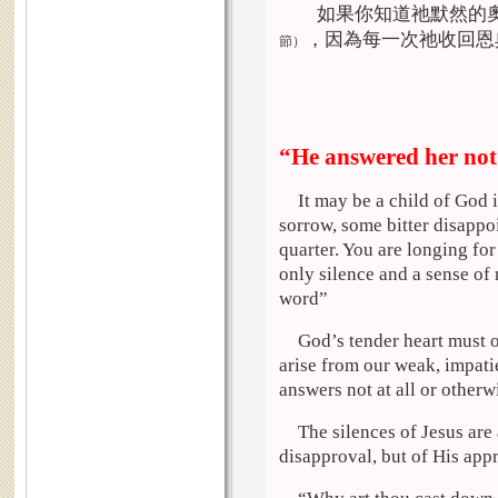
如果你知道祂默然的奧
，因為每一次祂收回恩
節）
“He answered her not
It may be a child of God
sorrow, some bitter disapp
quarter. You are longing fo
only silence and a sense o
word”
God’s tender heart must o
arise from our weak, impati
answers not at all or otherw
The silences of Jesus are
disapproval, but of His app