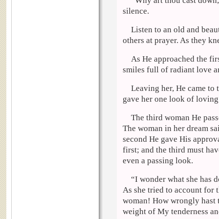
“Why art thou cast down,
silence.
Listen to an old and beau
others at prayer. As they kn
As He approached the firs
smiles full of radiant love 
Leaving her, He came to 
gave her one look of loving
The third woman He passe
The woman in her dream said
second He gave His approval
first; and the third must ha
even a passing look.
“I wonder what she has 
As she tried to account for 
woman! How wrongly hast th
weight of My tenderness an