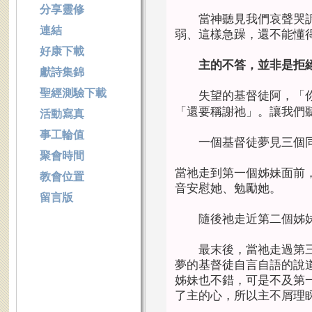
分享靈修
當神聽見我們哀聲哭訴
連結
弱、這樣急躁，還不能懂
好康下載
主的不答，並非是拒
獻詩集錦
聖經測驗下載
失望的基督徒阿，「你
「還要稱謝祂」。讓我們
活動寫真
事工輪值
一個基督徒夢見三個同
聚會時間
當祂走到第一個姊妹面前
教會位置
音安慰她、勉勵她。
留言版
隨後祂走近第二個姊
最末後，當祂走過第三
夢的基督徒自言自語的說
姊妹也不錯，可是不及第
了主的心，所以主不屑理