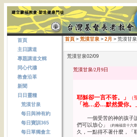
建立蒙福教會‧塑造健康門徒
首頁
>
荒漠甘泉
>
2月
> 荒漠甘泉0
首頁
主日講道
荒漠甘泉02/09
專題講道文輯
同心代禱
荒漠甘泉∕
2月9日
教會沿革
新聞
日日靈糧
耶穌卻一言不答。」
（
「祂
…必…默然愛你。
荒漠甘泉
每日與神有約
一個受苦的神的孩子讀
每日寶訓365
們可以放心」
（約翰福音十六
久，一點得不著什麼，「
每日單獨會主