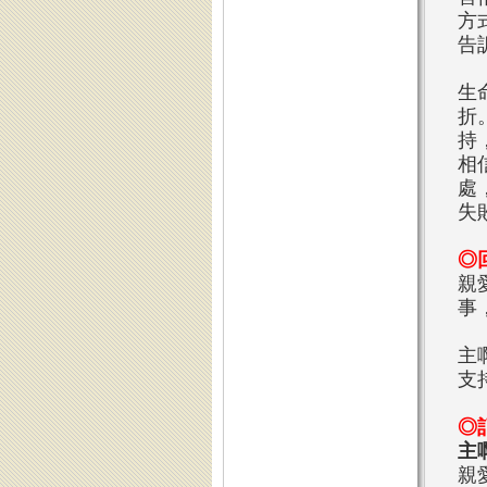
方
告
生
折
持
相
處
失
◎
親
事
主
支
◎
主
親