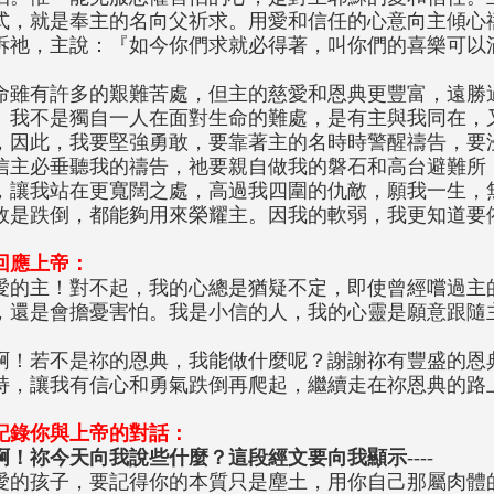
式，就是奉主的名向父祈求。用愛和信任的心意向主傾心
訴祂，主說：『如今你們求就必得著，叫你們的喜樂可以
命雖有許多的艱難苦處，但主的慈愛和恩典更豐富，遠勝
。我不是獨自一人在面對生命的難處，是有主與我同在，
，因此，我要堅強勇敢，要靠著主的名時時警醒禱告，要
信主必垂聽我的禱告，祂要親自做我的磐石和高台避難所
，讓我站在更寬闊之處，高過我四圍的仇敵，願我一生，
敗是跌倒，都能夠用來榮耀主。因我的軟弱，我更知道要
回應上帝：
愛的主！對不起，我的心總是猶疑不定，即使曾經嚐過主
，還是會擔憂害怕。我是小信的人，我的心靈是願意跟隨
啊！若不是祢的恩典，我能做什麼呢？謝謝祢有豐盛的恩
持，讓我有信心和勇氣跌倒再爬起，繼續走在祢恩典的路
記錄你與上帝的對話：
啊！祢今天向我說些什麼？這段經文要向我顯示
----
愛的孩子，要記得你的本質只是塵土，用你自己那屬肉體