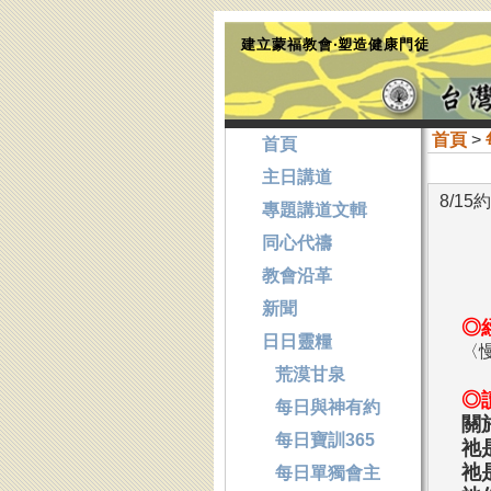
建立蒙福教會‧塑造健康門徒
首頁
>
首頁
主日講道
8/1
專題講道文輯
同心代禱
教會沿革
新聞
◎
日日靈糧
〈
荒漠甘泉
◎
每日與神有約
關
每日寶訓365
祂
祂
每日單獨會主