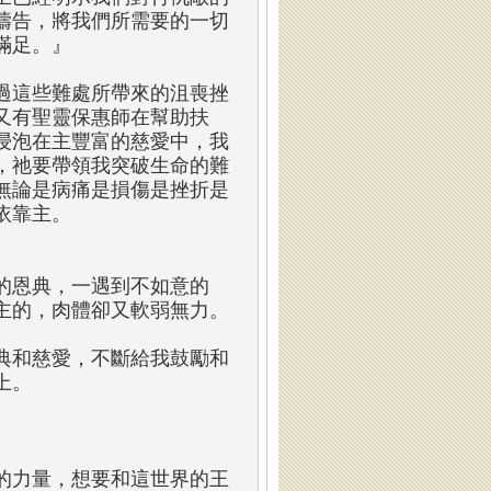
禱告，將我們所需要的一切
滿足。』
過這些難處所帶來的沮喪挫
又有聖靈保惠師在幫助扶
浸泡在主豐富的慈愛中，我
，祂要帶領我突破生命的難
無論是病痛是損傷是挫折是
依靠主。
的恩典，一遇到不如意的
主的，肉體卻又軟弱無力。
典和慈愛，不斷給我鼓勵和
上。
的力量，想要和這世界的王