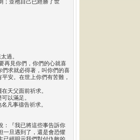
倒；並祂自己已經勝了世
。
愁太過。
我要再見你們，你們的心就喜
你們求就必得著，叫你們的喜
有平安。在世上你們有苦難，
擺在天父面前祈求。
樂可以滿足。
祂名凡事禱告祈求。
說：『我已將這些事告訴你
但一旦遇到了，還是會恐懼
主已經明示我們對付仇敵的