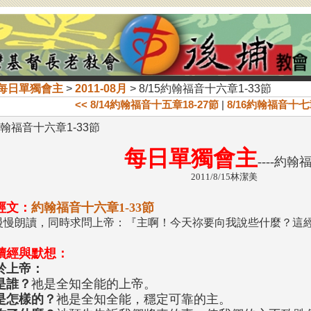
每日單獨會主
>
2011-08月
> 8/15約翰福音十六章1-33節
<< 8/14約翰福音十五章18-27節
|
8/16約翰福音十七章
5約翰福音十六章1-33節
每日單獨會主
----約翰
2011/8/15林潔美
經文：
約翰福音十六章1-33節
慢慢朗讀，同時求問上帝：『主啊！今天祢要向我說些什麼？這
讀經與默想：
於上帝：
是誰？
祂是全知全能的上帝。
是怎樣的？
祂是全知全能，穩定可靠的主。