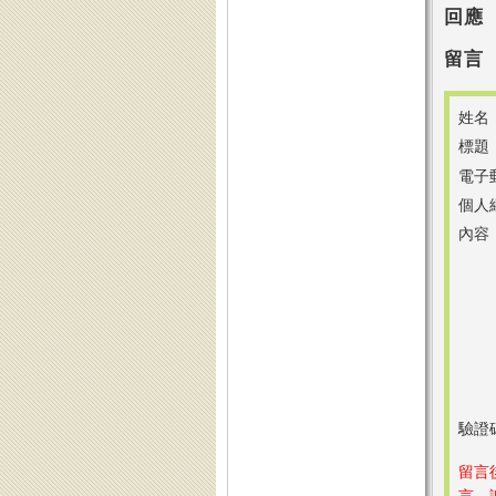
回應
留言
姓名
標題
電子
個人
內容
驗證
留言
言，