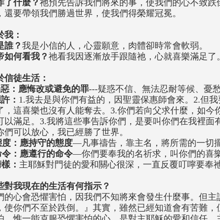
作了什麼？
祂預先告訴我們將來的事，使我們的心不致跌
，還要帶領我們勝過世界，使我們得榮耀冠冕。
於我：
是誰？
我是小信的人，心靈願意，肉體卻時常會軟弱。
帝如何看我？
祂看我因逐漸放手跟隨祂，心就喜樂滿足了
於信徒生活：
罪惡：應悔改或避免的罪
---疑惑不信、無法忍耐等候、憂
應許：
1.我去是與你們有益的，因聖靈保惠師會來。2.但
了，這喜樂也沒有人能奪去。3.你們若向父求什麼，如今
可以滿足。3.我將這些事告訴你們，是要叫你們在我裡面
你們可以放心，我已經勝了世界。
態度：應持守的態度
—凡事禱告，靠主名，將所需的一切
命令：應遵行的命令
—你們要奉我的名祈求，叫你們的喜
榜樣：
主耶穌對門徒的愛和關心很深，一直反覆叮嚀要奉
些對我現在的生活有何指示？
們的心會恐懼害怕，因我們不知將來會發生什麼事。但主
，使你們不至於跌倒。』其實，雖然已經知道會有苦難，
怕。惟一能克服恐懼害怕的心，是對主耶穌的愛和信任。