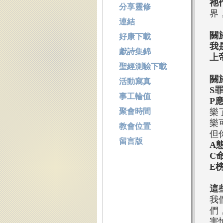
祂
分享靈修
界
連結
關
好康下載
我
獻詩集錦
上
聖經測驗下載
關
活動寫真
S
事工輪值
P
聚會時間
樂
樂
教會位置
但
留言版
A
C
E
這
我
們
害