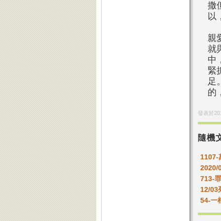
撒
以
親
就
中
緊
足
的
發表於
20
隨機
1107
2020/
713
12/0
54-一