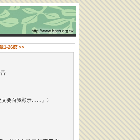
1-26節 >>
福音
經文要向我顯示……』〉