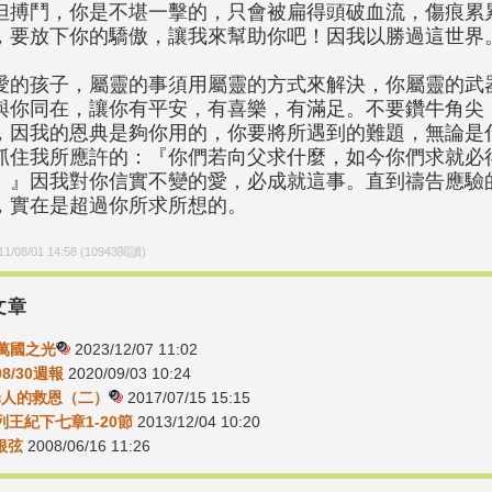
但搏鬥，你是不堪一擊的，只會被扁得頭破血流，傷痕累
，要放下你的驕傲，讓我來幫助你吧！因我以勝過這世界
愛的孩子，屬靈的事須用屬靈的方式來解決，你屬靈的武
與你同在，讓你有平安，有喜樂，有滿足。不要鑽牛角尖
，因我的恩典是夠你用的，你要將所遇到的難題，無論是
抓住我所應許的：『你們若向父求什麼，如今你們求就必
。』因我對你信實不變的愛，必成就這事。直到禱告應驗
，實在是超過你所求所想的。
11/08/01 14:58
(
10943
閱讀)
文章
-萬國之光
2023/12/07 11:02
08/30週報
2020/09/03 10:24
-罪人的救恩（二）
2017/07/15 15:15
3列王紀下七章1-20節
2013/12/04 10:20
根弦
2008/06/16 11:26