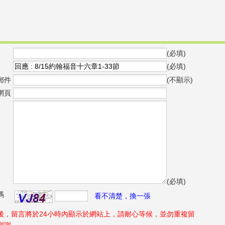
(必填)
(必填)
郵件
(不顯示)
網頁
(必填)
碼
看不清楚，換一張
後，留言將於24小時內顯示於網站上，請耐心等候，並勿重複留
謝謝