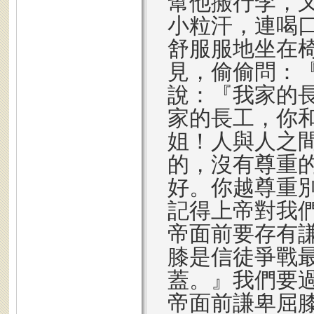
幫他搬行李，
小粒汗，連喝
舒服服地坐在
見，偷偷問：
說：『我家的
家的長工，你
姐！人與人之
的，沒有尊重
好。你越尊重
記得上帝對我
帝面前要存有
膝是信徒爭戰
蓋。』我們要
帝面前謙卑屈