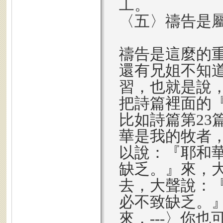
工。
〈五〉禱告是
禱告是這麼的
還有兄姐不知
習，也就是說
把詩篇裡面的
比如詩篇第23
華是我的牧者
以說：『耶和
缺乏。』來，
去，大聲說：
必不致缺乏。
來，---〉你