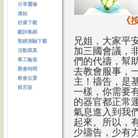
分享靈修
連結
《
好康下載
獻詩集錦
兄姐，大家平安
聖經測驗下載
加三國會議，
活動寫真
們的代禱，幫
事工輪值
去教會服事，
聚會時間
教會位置
主！禱告，是
留言版
一樣，你需要
的器官都正常
氣息進入到我
起來。所以，
少禱告，少有