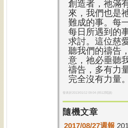
創造者，祂滿
來，我們也是
難成的事。每
每日所遇到的
求討。這位慈
聽我們的禱告
意，祂必垂聽
禱告，多有力
完全沒有力量
發表於
2013/01/12 09:04
(
8512
閱讀)
隨機文章
2017/08/27週報
201