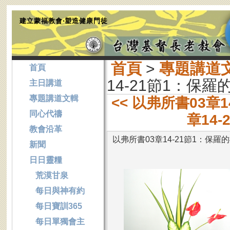
建立蒙福教會‧塑造健康門徒
首頁
>
專題講道
首頁
14-21節1：保
主日講道
專題講道文輯
<< 以弗所書03章
同心代禱
章14
教會沿革
以弗所書03章14-21節1：保羅
新聞
日日靈糧
荒漠甘泉
每日與神有約
每日寶訓365
每日單獨會主