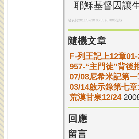
耶穌基督因讓
發表於
2011/07/30 06:33
(
6780
閱讀)
隨機文章
F-列王記上12章0
957-“主門徒”背後
07/08尼希米記第一
03/14啟示錄第七章1
荒漠甘泉12/24
2008
回應
留言