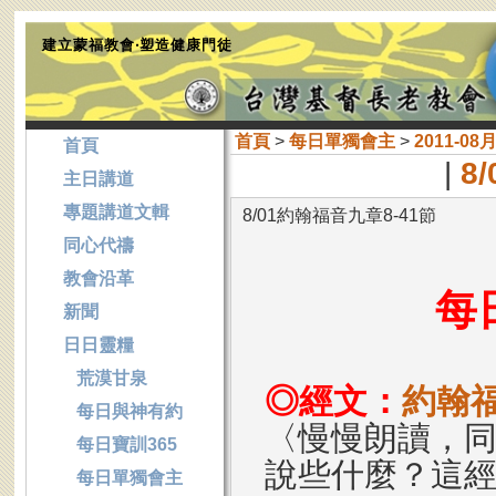
建立蒙福教會‧塑造健康門徒
首頁
>
每日單獨會主
>
2011-08
首頁
|
8
主日講道
專題講道文輯
8/01約翰福音九章8-41節
同心代禱
教會沿革
每
新聞
日日靈糧
荒漠甘泉
◎經文：
約翰福
每日與神有約
〈慢慢朗讀，
每日寶訓365
說些什麼？這
每日單獨會主