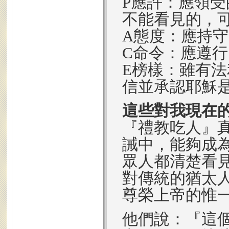
P應許：應領
不能看見的，
A態度：應持
C命令：應遵
E榜樣：雖有
信並承認耶穌
這些對我現在
『禮教吃人』
誡中，能夠成
眾人都清楚看
對傳統的猶太
尊榮上帝的惟
他們說：『這