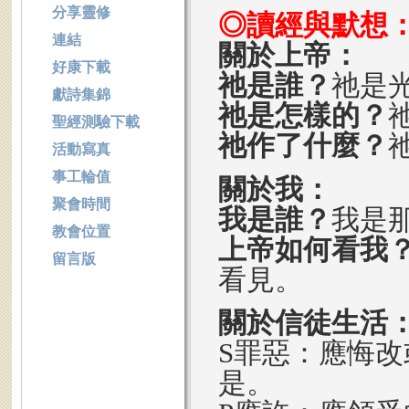
分享靈修
◎讀經與默想
連結
關於上帝：
好康下載
祂是誰？
祂是
獻詩集錦
祂是怎樣的？
聖經測驗下載
祂作了什麼？
活動寫真
事工輪值
關於我：
聚會時間
我是誰？
我是
教會位置
上帝如何看我
留言版
看見。
關於信徒生活
S罪惡：應悔改
是。