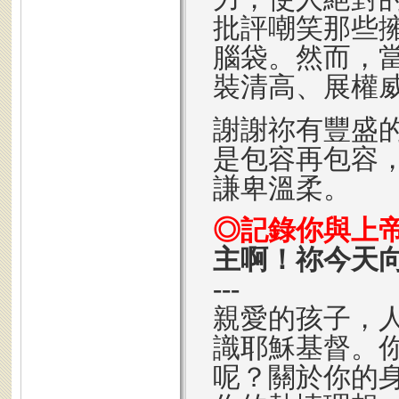
批評嘲笑那些
腦袋。然而，
裝清高、展權
謝謝祢有豐盛
是包容再包容
謙卑溫柔。
◎記錄你與上
主啊！祢今天
---
親愛的孩子，
識耶穌基督。
呢？關於你的