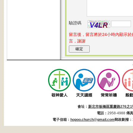
驗證碼
留言後，留言將於24小時內顯示
言，謝謝
會址：
新北市板橋區重慶路276之1
電話：
2958-4988
傳
電子信箱：
hopoo.church@gmail.com
郵政劃撥：