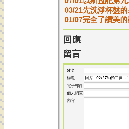
07/01以斯拉記第九
03/21先洗淨杯盤
01/07完全了讚美
回應
留言
姓名
標題
電子郵件
個人網頁
內容