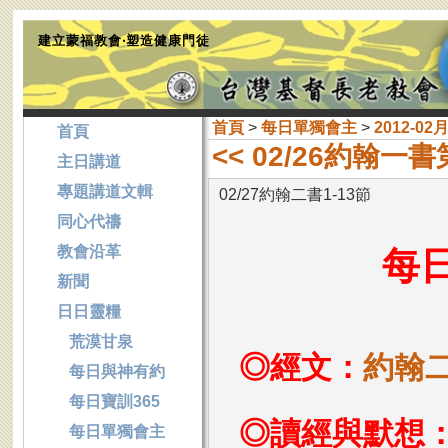
建立蒙福教會‧塑造健康門徒
首頁
>
每日單獨會主
>
2012-02
首頁
<< 02/26約翰一書
主日講道
專題講道文輯
02/27約翰二書1-13節
同心代禱
教會沿革
每
新聞
日日靈糧
荒漠甘泉
◎經文：
約翰二
每日與神有約
每日寶訓365
◎讀經與默想
每日單獨會主