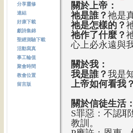
關於上帝：
分享靈修
祂是誰？
祂是
連結
好康下載
祂是怎樣的？
獻詩集錦
祂作了什麼？
聖經測驗下載
心上必永遠與
活動寫真
事工輪值
關於我：
聚會時間
我是誰？
我是
教會位置
上帝如何看我
留言版
關於信徒生活
S罪惡：不認
教訓。
P應許：恩惠