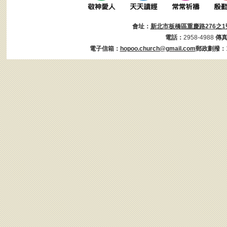
會址：
新北市板橋區重慶路276之1
電話：
2958-4988
傳
電子信箱：
hopoo.church@gmail.com
郵政劃撥：