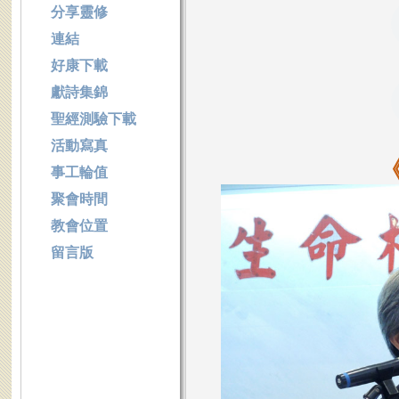
分享靈修
連結
好康下載
獻詩集錦
聖經測驗下載
活動寫真
事工輪值
聚會時間
教會位置
留言版