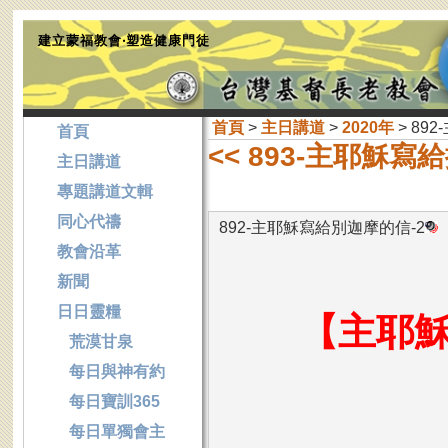
建立蒙福教會‧塑造健康門徒
首頁
>
主日講道
>
2020年
> 89
首頁
<< 893-主耶穌
主日講道
專題講道文輯
同心代禱
892-主耶穌寫給別迦摩的信-2
教會沿革
新聞
日日靈糧
【
主耶穌
荒漠甘泉
每日與神有約
每日寶訓365
每日單獨會主