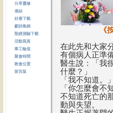
分享靈修
連結
好康下載
獻詩集錦
《
聖經測驗下載
活動寫真
在此先和大家
事工輪值
有個病人正準
聚會時間
醫生說：「我
教會位置
什麼？」
留言版
「我不知道。
「你怎麼會不
不知道死亡的
動與失望。