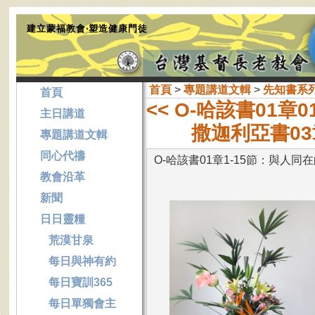
建立蒙福教會‧塑造健康門徒
首頁
>
專題講道文輯
>
先知書系
首頁
<< O-哈該書01章
主日講道
撒迦利亞書03
專題講道文輯
同心代禱
O-哈該書01章1-15節：與人同
教會沿革
新聞
日日靈糧
荒漠甘泉
每日與神有約
每日寶訓365
每日單獨會主