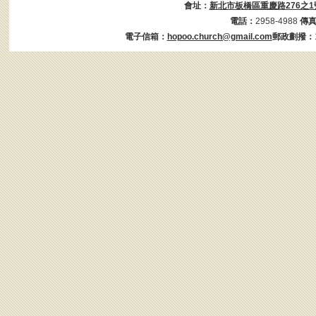
會址：
新北市板橋區重慶路276之1
電話：
2958-4988
傳
電子信箱：
hopoo.church@gmail.com
郵政劃撥：