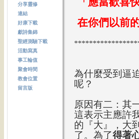
「應當歡喜
分享靈修
連結
在你們以前
好康下載
獻詩集錦
聖經測驗下載
*****************
活動寫真
事工輪值
聚會時間
為什麼受到逼
教會位置
呢？
留言版
原因有二：其
這表示主應許
的『大』，大
了。為了
得著