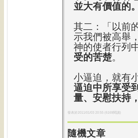
並大有價值的
其二：「以前
示我們被高舉
神的使者行列
受的苦楚
。
小逼迫，就有
逼迫中所享受
量、安慰扶持
發表於
2011/01/03 20:55
(
6169
閱讀)
隨機文章