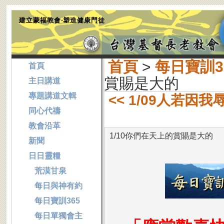
建立蒙福教會‧塑造健康門徒
首頁
>
每日寶訓3
首頁
賞賜是大的
主日講道
專題講道文輯
<< 1/09人若因
同心代禱
教會沿革
1/10你們在天上的賞賜是大的
新聞
日日靈糧
荒漠甘泉
每日與神有約
每日寶訓365
每日單獨會主