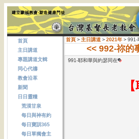
建立蒙福教會‧塑造健康門徒
首頁
>
主日講道
>
2021年
> 99
首頁
<< 992-
主日講道
專題講道文輯
991-耶和華與約瑟同在
同心代禱
教會沿革
【
新聞
日日靈糧
荒漠甘泉
每日與神有約
每日寶訓365
每日單獨會主