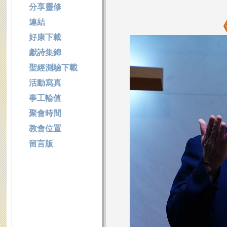
分享靈修
連結
好康下載
獻詩集錦
聖經測驗下載
活動寫真
事工輪值
聚會時間
教會位置
留言版