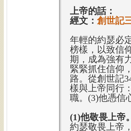
上帝的話：
經文：
創世記三
年輕的約瑟必
榜樣，以致信
期，成為強有
緊緊抓住信仰
路。從創世記3
樣與上帝同行：
職。(3)他憑
(1)他敬畏上帝
約瑟敬畏上帝