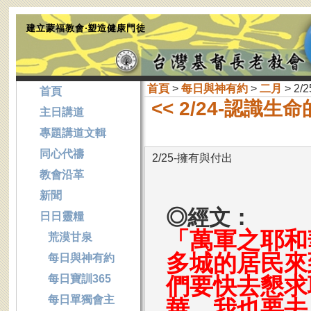
建立蒙福教會‧塑造健康門徒
首頁
>
每日與神有約
>
二月
> 2
首頁
<< 2/24-認識
主日講道
專題講道文輯
同心代禱
2/25-擁有與付出
教會沿革
新聞
◎經文：
日日靈糧
「萬軍之耶和
荒漠甘泉
多城的居民來
每日與神有約
每日寶訓365
們要快去懇求
每日單獨會主
華，我也要去