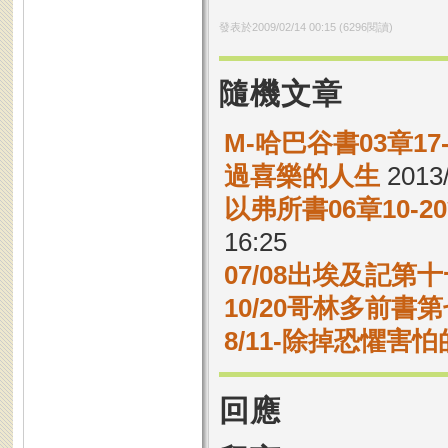
發表於
2009/02/14 00:15
(
6296
閱讀)
隨機文章
M-哈巴谷書03章17
過喜樂的人生
2013/
以弗所書06章10-
16:25
07/08出埃及記第十
10/20哥林多前書第
8/11-除掉恐懼害
回應