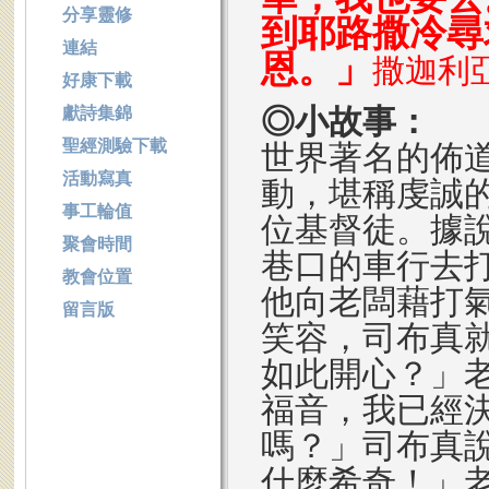
分享靈修
到耶路撒冷尋
連結
恩。」
撒迦利亞
好康下載
◎小故事：
獻詩集錦
聖經測驗下載
世界著名的佈
活動寫真
動，堪稱虔誠
事工輪值
位基督徒。據
聚會時間
巷口的車行去
教會位置
他向老闆藉打
留言版
笑容，司布真
如此開心？」
福音，我已經
嗎？」司布真
什麼希奇！」