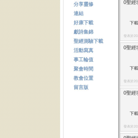
0聖經填
分享靈修
連結
好康下載
下載
獻詩集錦
發表於2026
聖經測驗下載
0聖經填
活動寫真
事工輪值
下載
聚會時間
教會位置
發表於2026
留言版
0聖經填
下載
發表於2026