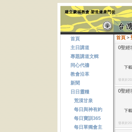
建立蒙福教會‧塑造健康門徒
首頁
>
首頁
主日講道
0聖經填
專題講道文輯
同心代禱
下載
教會沿革
發表於2026
新聞
0聖經填
日日靈糧
荒漠甘泉
每日與神有約
下載
每日寶訓365
發表於2026
每日單獨會主