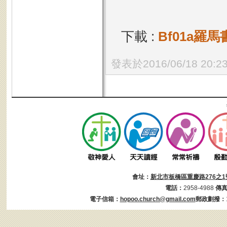
下載 :
Bf01a羅馬書0
發表於2016/06/18 20:2
會址：
新北市板橋區重慶路276之1
電話：
2958-4988
傳
電子信箱：
hopoo.church@gmail.com
郵政劃撥：