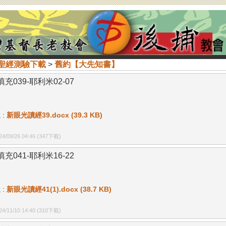
聖經測驗下載
>
舊約【大先知書】
充039-耶利米02-07
 :
新眼光讀經39.docx (39.3 KB)
/09/26 04:46
(347下載)
充041-耶利米16-22
 :
新眼光讀經41(1).docx (38.7 KB)
/11/10 14:40
(310下載)