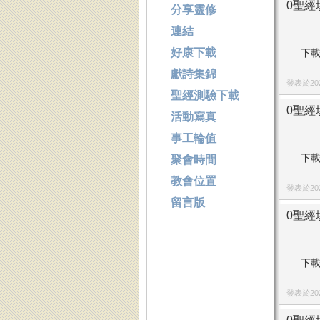
0聖經填
分享靈修
連結
好康下載
下載
獻詩集錦
發表於2024
聖經測驗下載
0聖經填
活動寫真
事工輪值
下載
聚會時間
教會位置
發表於2024
留言版
0聖經填
下載
發表於2024