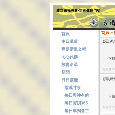
建立蒙福教會‧塑造健康門徒
首頁
>
首頁
主日講道
0聖經填
專題講道文輯
同心代禱
下載
教會沿革
發表於2024
新聞
0聖經填
日日靈糧
荒漠甘泉
每日與神有約
下載
每日寶訓365
發表於2024
每日單獨會主