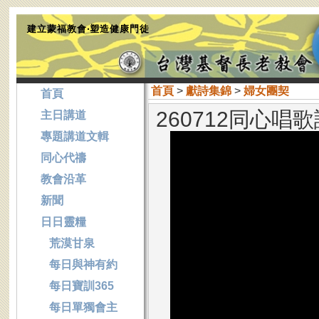
建立蒙福教會‧塑造健康門徒
首頁
>
獻詩集錦
>
婦女團契
首頁
260712同心唱
主日講道
專題講道文輯
同心代禱
教會沿革
新聞
日日靈糧
荒漠甘泉
每日與神有約
每日寶訓365
每日單獨會主