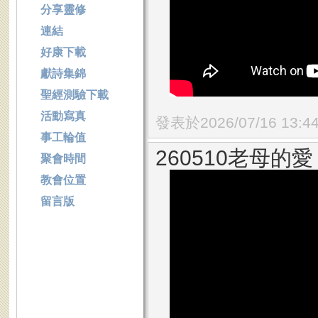
分享靈修
連結
好康下載
獻詩集錦
聖經測驗下載
活動寫真
發表於2026/07/16 13:4
事工輪值
260510老母的愛
聚會時間
教會位置
留言版