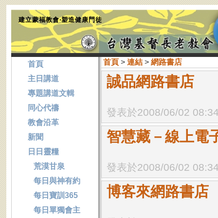
建立蒙福教會‧塑造健康門徒
首頁
>
連結
>
網路書店
首頁
誠品網路書店
主日講道
專題講道文輯
同心代禱
發表於2008/06/02 08:3
教會沿革
智慧藏－線上電
新聞
日日靈糧
發表於2008/06/02 08:3
荒漠甘泉
每日與神有約
博客來網路書店
每日寶訓365
每日單獨會主