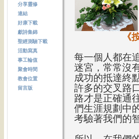
分享靈修
連結
好康下載
獻詩集錦
《
聖經測驗下載
活動寫真
每一個人都在
事工輪值
迷宮，常常沒
聚會時間
成功的抵達終
教會位置
許多的交叉路
留言版
路才是正確通
們生涯規劃中
考驗著我們的