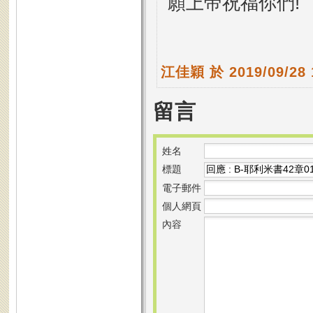
願上帝祝福你們!
江佳穎
於 2019/09/28
留言
姓名
標題
電子郵件
個人網頁
內容