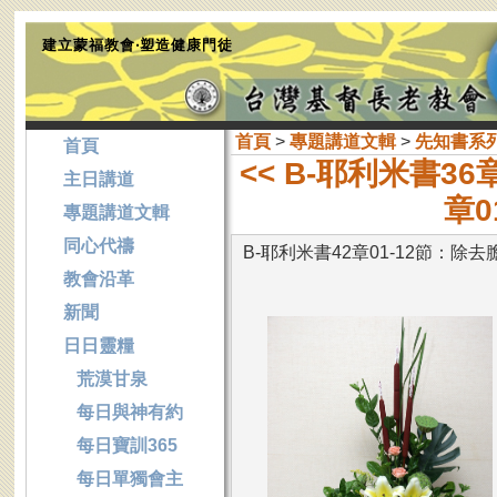
建立蒙福教會‧塑造健康門徒
首頁
>
專題講道文輯
>
先知書系
首頁
<< B-耶利米書3
主日講道
章0
專題講道文輯
同心代禱
B-耶利米書42章01-12節：除
教會沿革
新聞
日日靈糧
荒漠甘泉
每日與神有約
每日寶訓365
每日單獨會主